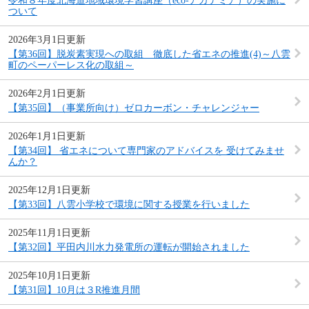
令和８年度北海道地域環境学習講座（eco-アカデミア）の実施に
ついて
2026年3月1日更新
【第36回】脱炭素実現への取組 徹底した省エネの推進(4)～八雲
町のペーパーレス化の取組～
2026年2月1日更新
【第35回】（事業所向け）ゼロカーボン・チャレンジャー
2026年1月1日更新
【第34回】 省エネについて専門家のアドバイスを 受けてみませ
んか？
2025年12月1日更新
【第33回】八雲小学校で環境に関する授業を行いました
2025年11月1日更新
【第32回】平田内川水力発電所の運転が開始されました
2025年10月1日更新
【第31回】10月は３R推進月間