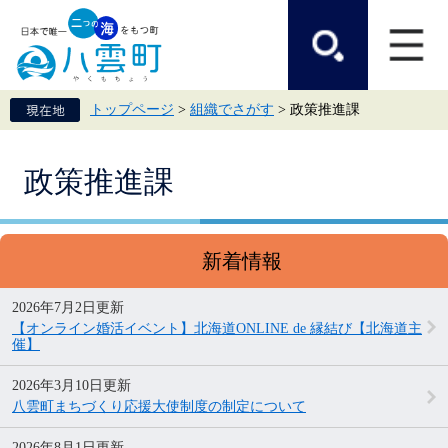
ペ
メ
ー
ニ
ジ
ュ
の
ー
先
を
頭
飛
トップページ
>
組織でさがす
>
政策推進課
で
ば
す。
し
て
本
本
政策推進課
文
文
へ
新着情報
2026年7月2日更新
【オンライン婚活イベント】北海道ONLINE de 縁結び【北海道主
催】
2026年3月10日更新
八雲町まちづくり応援大使制度の制定について
2026年8月1日更新