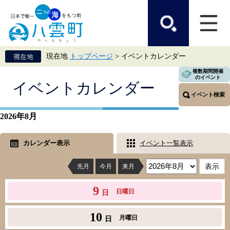
ペ
メ
ー
ニ
ジ
ュ
の
ー
先
を
頭
飛
現在地
トップページ
>
イベントカレンダー
で
ば
す。
し
複数期間開催
て
のイベント
本
イベントカレンダー
本
文
イベント検索
文
へ
2026年8月
カレンダー表示
イベント一覧表示
先月
今月
来月
9
日曜日
日
10
月曜日
日