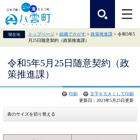
ペ
メ
ー
ニ
ジ
ュ
の
ー
先
を
頭
飛
トップページ
>
組織でさがす
>
政策推進課
>
令和5年5
で
ば
月25日随意契約（政策推進課）
す。
し
て
本
本
文
令和5年5月25日随意契約（政
文
へ
策推進課）
印刷
文字を大きくして印刷
更新日：2023年5月25日更新
表のサイズを切り替える