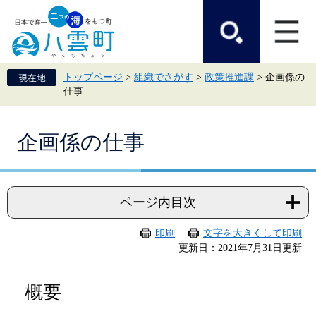
ペ
メ
ー
ニ
ジ
ュ
の
ー
先
を
頭
飛
トップページ
>
組織でさがす
>
政策推進課
>
企画係の
で
ば
仕事
す。
し
て
本
本
文
企画係の仕事
文
へ
ページ内目次
印刷
文字を大きくして印刷
更新日：2021年7月31日更新
概要