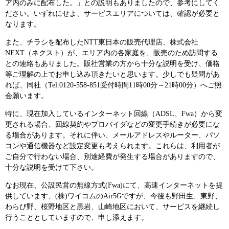
ア内のみに配布した。」との説明もありましたので、参考にしてく
ださい。いずれにせよ、サービスエリアについては、確認が必要と
なります。
また、チラシを配布したNTT東日本の販売代理店、株式会社
NEXT（ネクスト）が、エリア内の各家庭を、販売のため訪問する
との連絡もありました。販社営業の方から十分な説明を受け、価格
等ご理解の上でお申し込み頂きたいと思います。少しでも疑問があ
れば、同社（Tel:0120-558-851受付時間11時00分～21時00分）へご照
会願います。
特に、現在加入しているインターネット回線（ADSL、Fwa）から変
更される場合、回線契約やプロバイダなどの変更手続きが必要にな
る場合があります。それに伴い、メールアドレスやルーター、パソ
コンや通信機器など設定変更も考えられます。これらは、利用者が
ご自分で行わない場合、別途経費が発生する場合がありますので、
十分な説明を受けて下さい。
なお現在、公設民営の無線方式(Fwa)にて、高速インターネットを提
供しています、(株)ワイコムのAir5Gですが、今後も野田生、東野、
わらび野、桜野地区と黒岩、山崎地区において、サービスを継続し
行うこととしていますので、申し添えます。