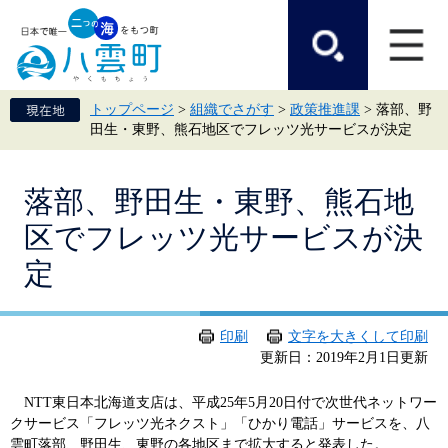
ペ
メ
ー
ニ
ジ
ュ
の
ー
先
を
頭
飛
トップページ
>
組織でさがす
>
政策推進課
>
落部、野
で
ば
田生・東野、熊石地区でフレッツ光サービスが決定
す。
し
て
本
本
文
落部、野田生・東野、熊石地
文
へ
区でフレッツ光サービスが決
定
印刷
文字を大きくして印刷
更新日：2019年2月1日更新
NTT東日本北海道支店は、平成25年5月20日付で次世代ネットワー
クサービス「フレッツ光ネクスト」「ひかり電話」サービスを、八
雲町落部、野田生、東野の各地区まで拡大すると発表した。