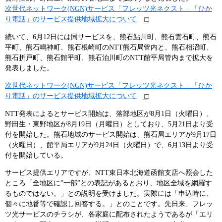
次世代ネットワーク(NGN)サービス「フレッツ光ネクスト」「ひか
り電話」のサービス提供地域拡大について
続いて、6月12日には同サービスを、熊石鮎川町、熊石雲石町、熊石
平町、熊石鳴神町、熊石根崎町のNTT熊石局管内と、熊石相沼町、
熊石折戸町、熊石館平町、熊石泊川町のNTT館平局管内まで拡大を
発表しました。
次世代ネットワーク(NGN)サービス「フレッツ光ネクスト」「ひか
り電話」のサービス提供地域拡大について
NTT発表によるとサービス開始は、落部地区が8月1日（火曜日）、
野田生・東野地区が8月19日（月曜日）としており、5月21日より受
付を開始した。熊石地域のサービス開始は、熊石局エリアが9月17日
（火曜日）、館平局エリアが9月24日（火曜日）で、6月13日より受
付を開始している。
サービス提供エリアですが、NTT東日本北海道函館支店へ照会した
ところ「全地区に”一部”との表記があるとおり、地区全域を網羅す
るものではない。」との説明を受けました。実際には「申込時に、
個々に地番等で確認し回答する。」とのことです。先日来、フレッ
ツ光サービスのチラシが、各家庭に配布されたようであるが「エリ