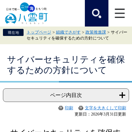
ペ
メ
ー
ニ
ジ
ュ
の
ー
先
を
頭
飛
トップページ
>
組織でさがす
>
政策推進課
>
サイバー
で
ば
セキュリティを確保するための方針について
す。
し
て
本
本
文
サイバーセキュリティを確保
文
へ
するための方針について
ページ内目次
印刷
文字を大きくして印刷
更新日：2026年3月31日更新