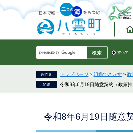
ペ
メ
ー
ニ
ジ
ュ
の
ー
先
を
頭
飛
で
ば
す。
し
Google
て
検
すべて
カ
索
本
ス
対
文
タ
象
へ
ム
トップページ
>
組織でさがす
>
政
検
令和8年6月19日随意契約（政策
索
本
令和8年6月19日随
文