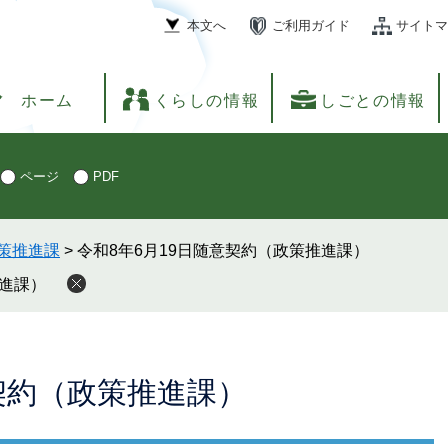
本文へ
ご利用ガイド
サイトマ
ホーム
くらしの情報
しごとの情報
ページ
PDF
策推進課
>
令和8年6月19日随意契約（政策推進課）
推進課）
意契約（政策推進課）