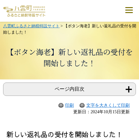
メ
ニ
ュ
ー
を
八雲町ふるさと納税特設サイト
>
【ボタン海老】新しい返礼品の受付を開
飛
始しました！
ば
し
て
【ボタン海老】新しい返礼品の受付を
本
文
開始しました！
へ
ページ内目次
印刷
文字を大きくして印刷
本
更新日：2024年10月15日更新
文
新しい返礼品の受付を開始しました！