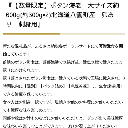
『【数量限定】ボタン海老 大サイズ約
600g(約300g×2)北海道八雲町産 卵あ
り 刺身用』
新たな返礼品が、ふるさと納税各ポータルサイトにて
寄附受付を開
始しています
！
前浜のボタン海老は、落部漁港で水揚げ後、活魚水槽で活きたまま
競りにかけられます。
競り落とされたボタン海老は、活きている状態で工場に搬入され、3
時間以内に【選別】【パック詰め】【急速冷凍】し、生食(刺身用)
できる鮮度を保っています。
​食べ方はお刺身一択ですが、塩焼きや他のお料理にお使いいただい
ても濃厚な味を楽しめます。
頭部や殻はお汁ものなどにお使いいただくと、ダシが出て美味濃厚
な味わいを楽しむことができます。ぜひお召し上がりください！