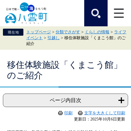
ペ
メ
ー
ニ
ジ
ュ
の
ー
先
を
頭
飛
トップページ
>
分類でさがす
>
くらしの情報
>
ライフ
で
ば
イベント
>
引越し
>
移住体験施設「くまこう館」のご
す。
し
紹介
て
本
文
本
へ
移住体験施設「くまこう館」
文
のご紹介
ページ内目次
印刷
文字を大きくして印刷
更新日：2025年10月6日更新