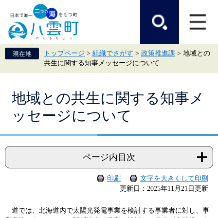
ペ
メ
ー
ニ
ジ
ュ
の
ー
先
を
頭
飛
トップページ
>
組織でさがす
>
政策推進課
>
地域との
で
ば
共生に関する知事メッセージについて
す。
し
て
本
本
文
地域との共生に関する知事メ
文
へ
ッセージについて
ページ内目次
印刷
文字を大きくして印刷
更新日：2025年11月21日更新
道では、北海道内で太陽光発電事業を検討する事業者に対し、事