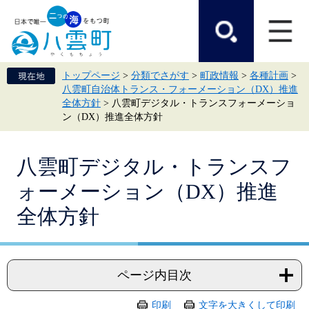
ペ
メ
ー
ニ
ジ
ュ
の
ー
先
を
頭
飛
トップページ
>
分類でさがす
>
町政情報
>
各種計画
>
で
ば
八雲町自治体トランス・フォーメーション（DX）推進
す。
し
全体方針
>
八雲町デジタル・トランスフォーメーショ
て
ン（DX）推進全体方針
本
文
へ
本
八雲町デジタル・トランスフ
文
ォーメーション（DX）推進
全体方針
ページ内目次
印刷
文字を大きくして印刷