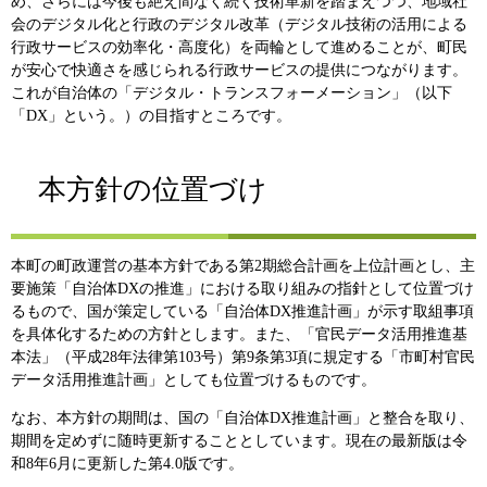
め、さらには今後も絶え間なく続く技術革新を踏まえつつ、地域社
会のデジタル化と行政のデジタル改革（デジタル技術の活用による
行政サービスの効率化・高度化）を両輪として進めることが、町民
が安心で快適さを感じられる行政サービスの提供につながります。
これが自治体の「デジタル・トランスフォーメーション」（以下
「DX」という。）の目指すところです。
本方針の位置づけ
本町の町政運営の基本方針である第2期総合計画を上位計画とし、主
要施策「自治体DXの推進」における取り組みの指針として位置づけ
るもので、国が策定している「自治体DX推進計画」が示す取組事項
を具体化するための方針とします。また、「官民データ活用推進基
本法」（平成28年法律第103号）第9条第3項に規定する「市町村官民
データ活用推進計画」としても位置づけるものです。
なお、本方針の期間は、国の「自治体DX推進計画」と整合を取り、
期間を定めずに随時更新することとしています。現在の最新版は令
和8年6月に更新した第4.0版です。