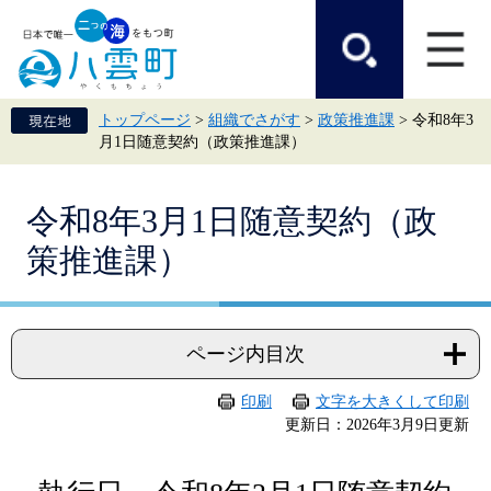
ペ
メ
ー
ニ
ジ
ュ
の
ー
先
を
頭
飛
トップページ
>
組織でさがす
>
政策推進課
>
令和8年3
で
ば
月1日随意契約（政策推進課）
す。
し
て
本
本
文
令和8年3月1日随意契約（政
文
へ
策推進課）
ページ内目次
印刷
文字を大きくして印刷
更新日：2026年3月9日更新