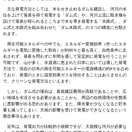
主な発電方法としては、水をせき止めるダムを建設し、河川の水
位を上げて落差を得て発電する「ダム式」や、河川上流に取水堰を
設けて落差が得られるところまで水を導き発電する「水路式」、ダ
ム式と水路式を組み合わせた「ダム水路式」の３つの構造に分類さ
れます。
再生可能エネルギーの中でも、エネルギー変換効率（作ったエネ
ルギーを電気に変換した割合）が約80％と最も高く、自然条件に左
右されず、昼夜を問わずに年間を通して安定的に発電を行うことが
可能です。山が多く、水資源に恵まれた日本においては適した発電
方法で、現在の日本の再生可能エネルギーの電源構成の約8％を占め
ており、発電のときに温室効果ガスを排出することはありませんの
で、クリーンな発電方法といえます。
しかし、ダム式の場合は、新規建設費用が高額であることや、広
い地域を水没させる必要があることから、周辺の自然環境や生態系
に悪影響が出る恐れがあります。また、降水量が少なくなると貯水
量も減ってしまい、天候の影響を受けて発電ができなくなるという
懸念事項もあります。
近年は、発電出力が比較的小規模ですが、大規模な河川が必要な