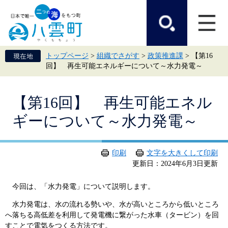
ペ
メ
ー
ニ
ジ
ュ
の
ー
先
を
頭
飛
トップページ
>
組織でさがす
>
政策推進課
>
【第16
で
ば
回】 再生可能エネルギーについて～水力発電～
す。
し
て
本
本
文
【第16回】 再生可能エネル
文
へ
ギーについて～水力発電～
印刷
文字を大きくして印刷
更新日：2024年6月3日更新
今回は、「水力発電」について説明します。
水力発電は、水の流れる勢いや、水が高いところから低いところ
へ落ちる高低差を利用して発電機に繋がった水車（タービン）を回
すことで電気をつくる方法です。