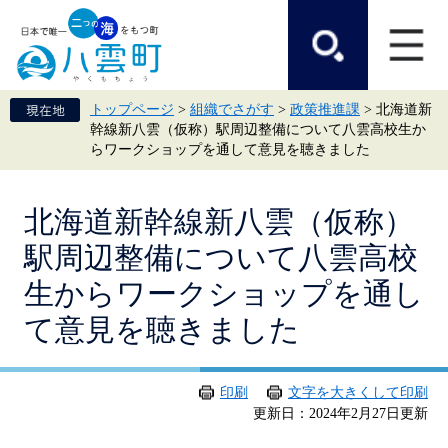
ペ
メ
ー
ニ
ジ
ュ
の
ー
先
を
頭
飛
トップページ
>
組織でさがす
>
政策推進課
>
北海道新
で
ば
幹線新八雲（仮称）駅周辺整備について八雲高校生か
す。
し
らワークショップを通して意見を聴きました
て
本
文
本
へ
北海道新幹線新八雲（仮称）
文
駅周辺整備について八雲高校
生からワークショップを通し
て意見を聴きました
印刷
文字を大きくして印刷
更新日：2024年2月27日更新