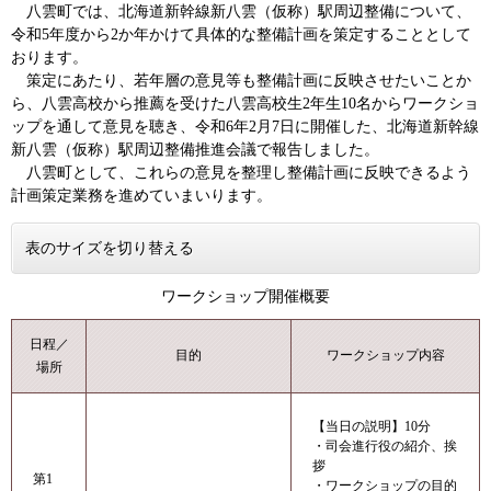
八雲町では、北海道新幹線新八雲（仮称）駅周辺整備について、
令和5年度から2か年かけて具体的な整備計画を策定することとして
おります。
策定にあたり、若年層の意見等も整備計画に反映させたいことか
ら、八雲高校から推薦を受けた八雲高校生2年生10名からワークショ
ップを通して意見を聴き、令和6年2月7日に開催した、北海道新幹線
新八雲（仮称）駅周辺整備推進会議で報告しました。
八雲町として、これらの意見を整理し整備計画に反映できるよう
計画策定業務を進めていまいります。
表のサイズを切り替える
ワークショップ開催概要
日程／
目的
ワークショップ内容
場所
【当日の説明】10分
・司会進行役の紹介、挨
拶
第1
・ワークショップの目的