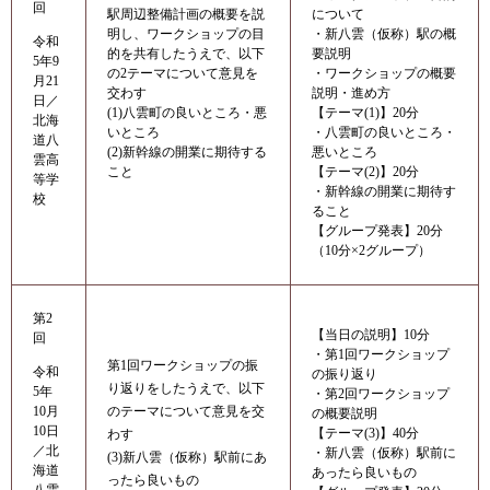
回
駅周辺整備計画の概要を説
について
明し、ワークショップの目
・新八雲（仮称）駅の概
令和
的を共有したうえで、以下
要説明
5年9
の2テーマについて意見を
・ワークショップの概要
月21
交わす
説明・進め方
日／
(1)八雲町の良いところ・悪
【テーマ(1)】20分
北海
いところ
・八雲町の良いところ・
道八
(2)新幹線の開業に期待する
悪いところ
雲高
こと
【テーマ(2)】20分
等学
・新幹線の開業に期待す
校
ること
【グループ発表】20分
（10分×2グループ）
第2
【当日の説明】10分
回
・第1回ワークショップ
第1回ワークショップの振
令和
の振り返り
り返りをしたうえで、以下
5年
・第2回ワークショップ
10月
のテーマについて意見を交
の概要説明
10日
【テーマ(3)】40分
わす
／北
・新八雲（仮称）駅前に
(3)新八雲（仮称）駅前にあ
海道
あったら良いもの
ったら良いもの
八雲