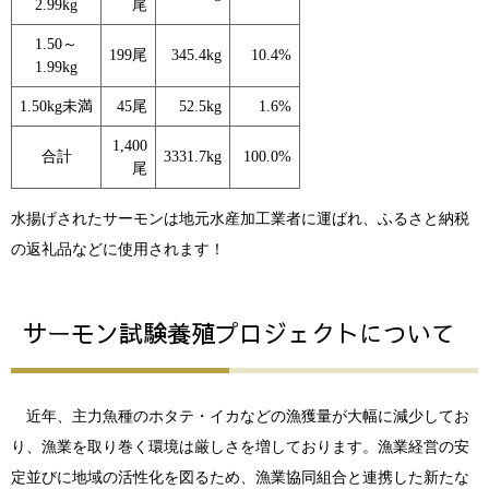
2.99kg
尾
1.50～
199尾
345.4kg
10.4%
1.99kg
1.50kg未満
45尾
52.5kg
1.6%
1,400
合計
3331.7kg
100.0%
尾
水揚げされたサーモンは地元水産加工業者に運ばれ、ふるさと納税
の返礼品などに使用されます！
サーモン試験養殖プロジェクトについて
近年、主力魚種のホタテ・イカなどの漁獲量が大幅に減少してお
り、漁業を取り巻く環境は厳しさを増しております。漁業経営の安
定並びに地域の活性化を図るため、漁業協同組合と連携した新たな