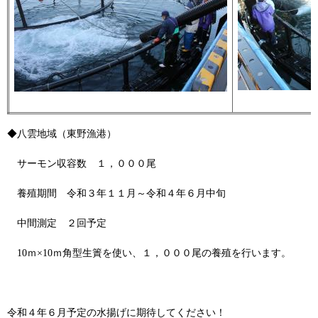
◆八雲地域（東野漁港）
サーモン収容数 １，０００尾
養殖期間 令和３年１１月～令和４年６月中旬
中間測定 ２回予定
10ｍ×10ｍ角型生簀を使い、１，０００尾の養殖を行います。
令和４年６月予定の水揚げに期待してください！