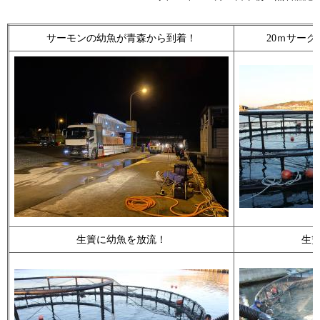
サーモンの幼魚が青森から到着！
20ｍサー
生簀に幼魚を放流！
生