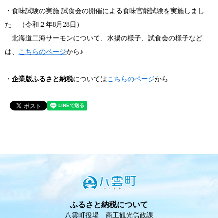
・食味試験の実施 試食会の開催による食味官能試験を実施しまし
た （令和２年8月28日）
北海道二海サーモンについて、水揚の様子、試食会の様子など
は、
こちらのページ
から♪
・
企業版ふるさと納税
については
こちらのページ
から
ふるさと納税について
八雲町役場 商工観光労政課