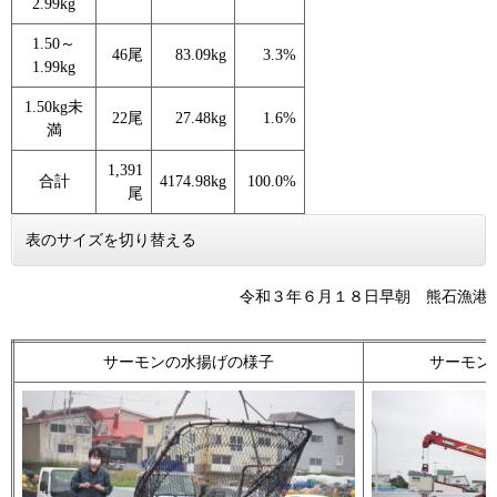
2.99kg
1.50～
46尾
83.09kg
3.3%
1.99kg
1.50kg未
22尾
27.48kg
1.6%
満
1,391
合計
4174.98kg
100.0%
尾
表のサイズを切り替える
令和３年６月１８日早朝 熊石漁港
サーモンの水揚げの様子
サーモン