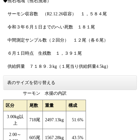
◆熊石地域（熊石漁港）
サーモン収容数 （R2.12.26収容） １，５８４尾
令和３年６月１日までのへい死数 １８１尾
中間測定サンプル数（２回分） １２尾（各６尾）
６月１日時点 生残数 １，３９１尾
供給餌量 ７１８９.３kg（１尾当り供給餌量4.5kg）
表のサイズを切り替える
サーモン 水揚の内訳
区分
尾数
重量
構成
3.00kg以
718尾
2497.13kg
51.6%
上
2.00～
605尾
1567.28kg
43.5%