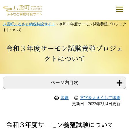
メ
ニ
ュ
ー
を
八雲町ふるさと納税特設サイト
>
令和３年度サーモン試験養殖プロジェク
飛
トについて
ば
し
て
令和３年度サーモン試験養殖プロジェ
本
文
クトについて
へ
ページ内目次
印刷
文字を大きくして印刷
本
更新日：2022年3月4日更新
文
令和３年度サーモン養殖試験について