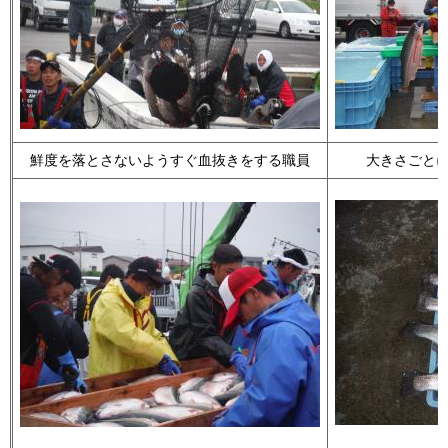
鮮度を落とさないようすぐ血抜きをする職員
大きさごと