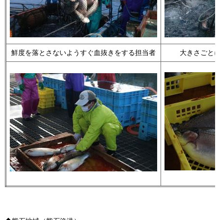
鮮度を落とさないようすぐ血抜きをする担当者
大きさごと