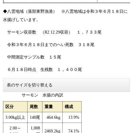
◆八雲地域（落部東野漁港） ※八雲地域は令和３年６月１８日に
水揚げしています。
サーモン収容数 （R2.12.29収容） １，７３３尾
令和３年６月１８日までのへい死数 ３１８尾
中間測定サンプル数 １５尾
６月１８日時点 生残数 １，４００尾
表のサイズを切り替える
サーモン 水揚の内訳
区分
尾数
重量
構成
3.00kg以上
148尾
464.6kg
13.9%
2.00～
1,008
2469.2kg
74.1%