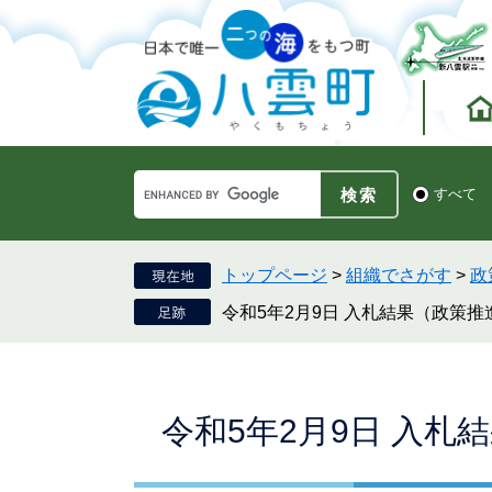
ペ
メ
ー
ニ
ジ
ュ
の
ー
先
を
頭
飛
で
ば
す。
し
Google
て
検
すべて
カ
索
本
ス
対
文
タ
象
へ
ム
トップページ
>
組織でさがす
>
政
検
令和5年2月9日 入札結果（政策推
索
本
令和5年2月9日 入札
文