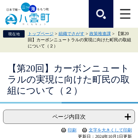
ペ
メ
ー
ニ
ジ
ュ
の
ー
先
を
頭
飛
トップページ
>
組織でさがす
>
政策推進課
>
【第20
で
ば
回】カーボンニュートラルの実現に向けた町民の取組
す。
し
について（２）
て
本
文
本
へ
【第20回】カーボンニュート
文
ラルの実現に向けた町民の取
組について（２）
ページ内目次
印刷
文字を大きくして印刷
更新日：2024年10月1日更新