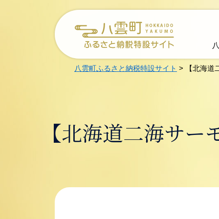
メ
ニ
ュ
ー
を
飛
ば
八雲町ふるさと納税特設サイト
>
【北海道
し
て
本
文
へ
【北海道二海サー
本
文