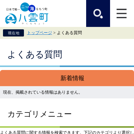
ペ
メ
ー
ニ
ジ
ュ
の
ー
先
を
頭
飛
トップページ
>
よくある質問
で
ば
す。
し
て
本
本
よくある質問
文
文
へ
新着情報
現在、掲載されている情報はありません。
カテゴリメニュー
よくある質問に関する情報を検索できます。下記のカテゴリより選択し