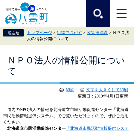
ペ
メ
ー
ニ
ジ
ュ
の
ー
先
を
頭
飛
トップページ
>
組織でさがす
>
政策推進課
>
ＮＰＯ法
で
ば
人の情報公開について
す。
し
て
本
本
文
ＮＰＯ法人の情報公開につい
文
へ
て
印刷
文字を大きくして印刷
更新日：2019年4月1日更新
道内のNPO法人の情報を北海道立市民活動促進センター「北海道
市民活動情報提供システム」でご覧いただけますので、ぜひご活用
ください。
北海道立市民活動促進センター
「北海道市民活動情報提供システ