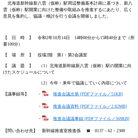
北海道新幹線新八雲（仮称）駅周辺整備基本計画に基づき、新八
雲（仮称）駅開業に向けた整備や取組みを推進するにあたり、広く
意見を集約し、協議・検討を行う会議を開催しました。
【 日 時 】 令和2年10月14日 14時00分から15時40分まで（所
要100分）
【 場 所 】 役場2階 第1・第2会議室
【 議 題 】 （1）北海道新幹線新八雲（仮称）駅の開業に向
けたスケジュールについて
（2）今年・来年で協議していく内容について
【議事録等】 ・
推進会議次第 [PDFファイル／51KB]
・
推進会議資料 [PDFファイル／2.82MB]
・
推進会議議事録 [PDFファイル／569KB]
【問い合わせ先】 新幹線推進室推進係 ☎ 0137－62－2300