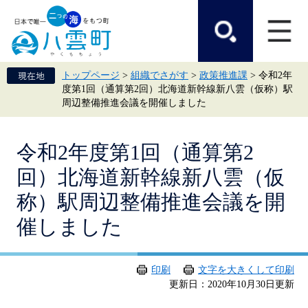
ペ
メ
ー
ニ
ジ
ュ
の
ー
先
を
頭
飛
トップページ
>
組織でさがす
>
政策推進課
>
令和2年
で
ば
度第1回（通算第2回）北海道新幹線新八雲（仮称）駅
す。
し
周辺整備推進会議を開催しました
て
本
文
本
へ
令和2年度第1回（通算第2
文
回）北海道新幹線新八雲（仮
称）駅周辺整備推進会議を開
催しました
印刷
文字を大きくして印刷
更新日：2020年10月30日更新