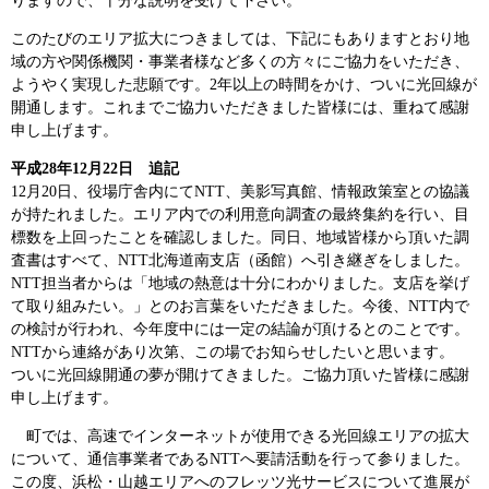
りますので、十分な説明を受けて下さい。
このたびのエリア拡大につきましては、下記にもありますとおり地
域の方や関係機関・事業者様など多くの方々にご協力をいただき、
ようやく実現した悲願です。2年以上の時間をかけ、ついに光回線が
開通します。これまでご協力いただきました皆様には、重ねて感謝
申し上げます。
平成28年12月22日 追記
12月20日、役場庁舎内にてNTT、美影写真館、情報政策室との協議
が持たれました。エリア内での利用意向調査の最終集約を行い、目
標数を上回ったことを確認しました。同日、地域皆様から頂いた調
査書はすべて、NTT北海道南支店（函館）へ引き継ぎをしました。
NTT担当者からは「地域の熱意は十分にわかりました。支店を挙げ
て取り組みたい。」とのお言葉をいただきました。今後、NTT内で
の検討が行われ、今年度中には一定の結論が頂けるとのことです。
NTTから連絡があり次第、この場でお知らせしたいと思います。
ついに光回線開通の夢が開けてきました。ご協力頂いた皆様に感謝
申し上げます。
町では、高速でインターネットが使用できる光回線エリアの拡大
について、通信事業者であるNTTへ要請活動を行って参りました。
この度、浜松・山越エリアへのフレッツ光サービスについて進展が