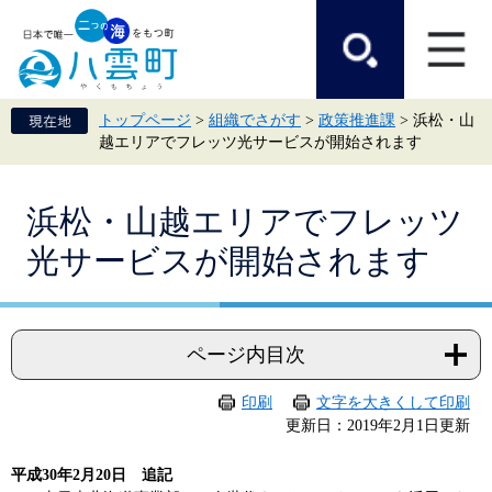
ペ
メ
ー
ニ
ジ
ュ
の
ー
先
を
頭
飛
トップページ
>
組織でさがす
>
政策推進課
>
浜松・山
で
ば
越エリアでフレッツ光サービスが開始されます
す。
し
て
本
本
文
浜松・山越エリアでフレッツ
文
へ
光サービスが開始されます
ページ内目次
印刷
文字を大きくして印刷
更新日：2019年2月1日更新
平成30年2月20日 追記