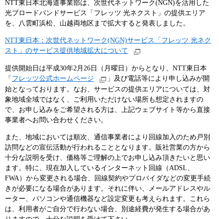
NTT東日本北海道事業部は、次世代ネットワーク(NGN)を活用した
光ブロードバンドサービス「フレッツ 光ネクスト」の提供エリア
を、八雲町浜松、山越両地区まで拡大すると発表しました。
NTT東日本：次世代ネットワーク(NGN)サービス「フレッツ 光ネク
スト」のサービス提供地域拡大について
提供開始日は平成30年2月26日（月曜日）からとなり、NTT東日本
「
フレッツ公式ホームページ
」及び電話等により申し込みが開
始となっております。なお、サービスの提供エリアについては、対
象地域全域ではなく、ご利用いただけない場所も想定されますの
で、お申し込みをご希望される方は、上記ウェブサイト等から直接
事業者へお問い合わせください。
また、地域においては順次、通信事業者により回線加入のため戸別
訪問などの宣伝活動が行われることとなります。販社営業の方から
十分な説明を受け、価格等ご理解の上でお申し込み頂きたいと思い
ます。特に、現在加入しているインターネット回線（ADSL、
FWA）から変更される場合、回線契約やプロバイダなどの変更手続
きが必要になる場合があります。それに伴い、メールアドレスやル
ーター、パソコンや通信機器など設定変更も考えられます。これら
は、利用者がご自分で行わない場合、別途経費が発生する場合があ