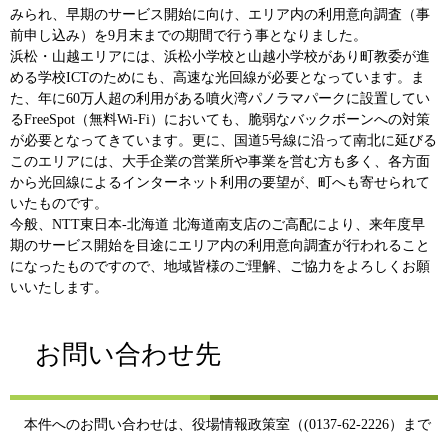
みられ、早期のサービス開始に向け、エリア内の利用意向調査（事
前申し込み）を9月末までの期間で行う事となりました。
浜松・山越エリアには、浜松小学校と山越小学校があり町教委が進
める学校ICTのためにも、高速な光回線が必要となっています。ま
た、年に60万人超の利用がある噴火湾パノラマパークに設置してい
るFreeSpot（無料Wi-Fi）においても、脆弱なバックボーンへの対策
が必要となってきています。更に、国道5号線に沿って南北に延びる
このエリアには、大手企業の営業所や事業を営む方も多く、各方面
から光回線によるインターネット利用の要望が、町へも寄せられて
いたものです。
今般、NTT東日本-北海道 北海道南支店のご高配により、来年度早
期のサービス開始を目途にエリア内の利用意向調査が行われること
になったものですので、地域皆様のご理解、ご協力をよろしくお願
いいたします。
お問い合わせ先
本件へのお問い合わせは、役場情報政策室（(0137-62-2226）まで