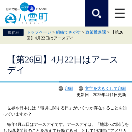
ペ
メ
ー
ニ
ジ
ュ
の
ー
先
を
頭
飛
トップページ
>
組織でさがす
>
政策推進課
>
【第26
で
ば
回】4月22日はアースデイ
す。
し
て
本
本
文
【第26回】4月22日はアース
文
へ
デイ
印刷
文字を大きくして印刷
更新日：2025年4月1日更新
世界や日本には「環境に関する日」がいくつか存在することを知
っていますか？
毎年4月22日はアースデイです。アースデイは、「地球への関心を
もち環境問題のことを考えて行動する日」として1970年にアメリカ