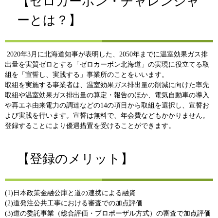
【
ゼロカーボン・チャレンジャ
ーとは？​
】
​ 2020年3月に北海道知事が表明した、2050年までに温室効果ガス排
出量を実質ゼロとする「ゼロカーボン北海道」の実現に役立てる取
組を「宣誓し、実践する」事業所のことをいいます。
取組を実施する事業者は、温室効果ガス排出量の削減に向けた率先
取組や温室効果ガス排出量の算定・報告のほか、電気自動車の導入
や再エネ由来電力の調達などの14の項目から取組を選択し、宣誓お
よび実践を行います。宣誓は無料で、年会費などもかかりません。
登録することにより優遇措置を受けることができます。
【
登録のメリット​
】
(1)日本政策金融公庫と道の連携による融資
(2)道発注公共工事における審査での加点評価
(3)道の委託事業（総合評価・プロポーザル方式）の審査で加点評価