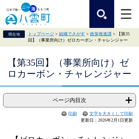
ペ
メ
ー
ニ
ジ
ュ
の
ー
先
を
頭
飛
トップページ
>
組織でさがす
>
政策推進課
>
【第35
で
ば
回】（事業所向け）ゼロカーボン・チャレンジャー
す。
し
て
本
本
文
【第35回】（事業所向け）ゼ
文
へ
ロカーボン・チャレンジャー
ページ内目次
印刷
文字を大きくして印刷
更新日：2026年2月1日更新