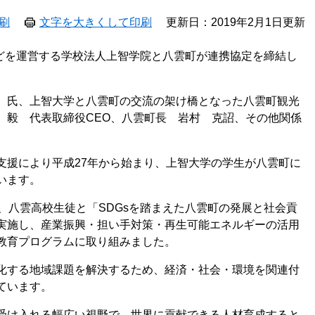
刷
文字を大きくして印刷
更新日：2019年2月1日更新
などを運営する学校法人上智学院と八雲町が連携協定を締結し
 氏、上智大学と八雲町の交流の架け橋となった八雲町観光
 毅 代表取締役CEO、八雲町長 岩村 克詔、その他関係
援により平成27年から始まり、上智大学の学生が八雲町に
います。
、八雲高校生徒と「SDGsを踏まえた八雲町の発展と社会貢
実施し、産業振興・担い手対策・再生可能エネルギーの活用
教育プログラムに取り組みました。
化する地域課題を解決するため、経済・社会・環境を関連付
ています。
受け入れる幅広い視野で、世界に貢献できる人材育成すると