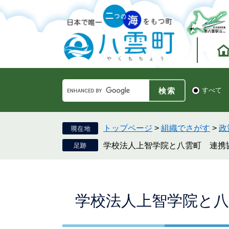
ペ
メ
ー
ニ
ジ
ュ
の
ー
先
を
頭
飛
で
ば
す。
し
Google
て
検
すべて
カ
索
本
ス
対
文
タ
象
へ
ム
トップページ
>
組織でさがす
>
政
検
学校法人上智学院と八雲町 連携
索
本
学校法人上智学院と八
文