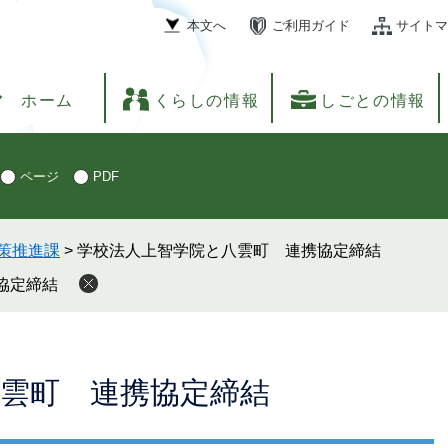
本文へ
ご利用ガイド
サイトマ
ホーム
くらしの情報
しごとの情報
ページ
PDF
策推進課
>
学校法人上智学院と八雲町 連携協定締結
協定締結
雲町 連携協定締結