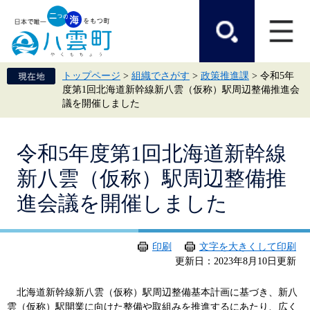
ペ
メ
ー
ニ
ジ
ュ
の
ー
先
を
頭
飛
トップページ
>
組織でさがす
>
政策推進課
>
令和5年
で
ば
度第1回北海道新幹線新八雲（仮称）駅周辺整備推進会
す。
し
議を開催しました
て
本
文
本
へ
令和5年度第1回北海道新幹線
文
新八雲（仮称）駅周辺整備推
進会議を開催しました
印刷
文字を大きくして印刷
更新日：2023年8月10日更新
北海道新幹線新八雲（仮称）駅周辺整備基本計画に基づき、新八
雲（仮称）駅開業に向けた整備や取組みを推進するにあたり、広く