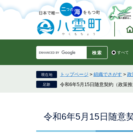
ペ
メ
ー
ニ
ジ
ュ
の
ー
先
を
頭
飛
で
ば
す。
し
Google
て
検
すべて
カ
索
本
ス
対
文
タ
象
へ
ム
トップページ
>
組織でさがす
>
政
検
令和6年5月15日随意契約（政策
索
本
令和6年5月15日随
文