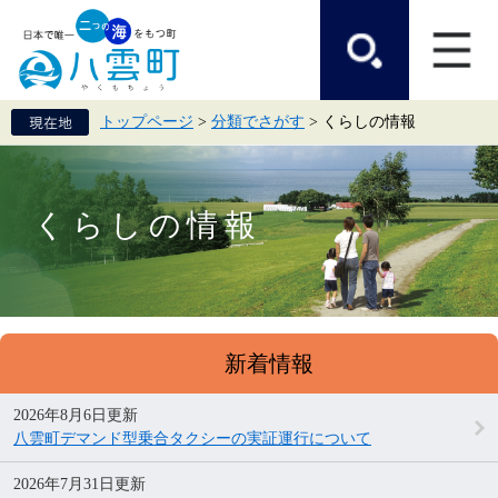
ペ
メ
ー
ニ
ジ
ュ
の
ー
先
を
頭
飛
トップページ
>
分類でさがす
>
くらしの情報
で
ば
す。
し
て
本
本
文
文
くらしの情報
へ
新着情報
2026年8月6日更新
八雲町デマンド型乗合タクシーの実証運行について
2026年7月31日更新