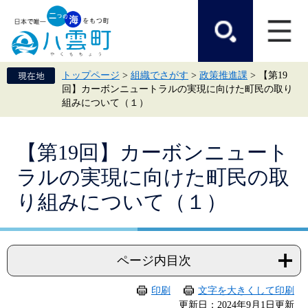
ペ
メ
ー
ニ
ジ
ュ
の
ー
先
を
頭
飛
トップページ
>
組織でさがす
>
政策推進課
>
【第19
で
ば
回】カーボンニュートラルの実現に向けた町民の取り
す。
し
組みについて（１）
て
本
文
本
へ
【第19回】カーボンニュート
文
ラルの実現に向けた町民の取
り組みについて（１）
ページ内目次
印刷
文字を大きくして印刷
更新日：2024年9月1日更新