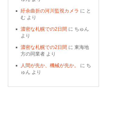
紆余曲折の河川監視カメラ
に
と
む
より
濃密な札幌での2日間
に
ちゅん
より
濃密な札幌での2日間
に
東海地
方の同業者
より
人間が先か、機械が先か。
に
ち
ゅん
より