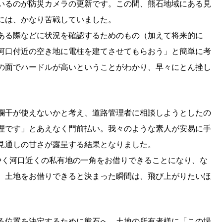
いるのが防災カメラの更新です。この間、熊石地域にある見
には、かなり苦戦していました。
ある際などに状況を確認するためのもの（加えて将来的に
河口付近の空き地に電柱を建てさせてもらおう」と簡単に考
の面でハードルが高いということがわかり、早々にとん挫し
欄干が使えないかと考え、道路管理者に相談しようとしたの
理です」とあえなく門前払い。我々のような素人が安易に手
見通しの甘さが露呈する結果となりました。
やく河口近くの私有地の一角をお借りできることになり、な
。土地をお借りできると決まった瞬間は、飛び上がりたいほ
る位置を決定するために熊石へ。土地の所有者様に「この場