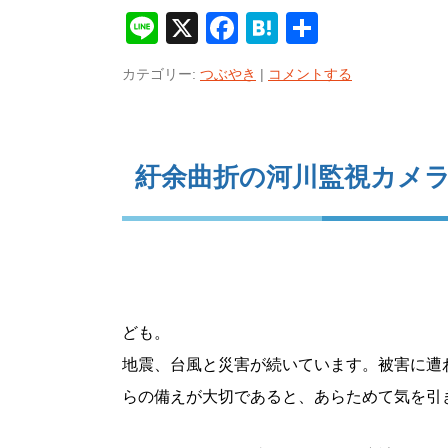
Line
X
Facebook
Hatena
共
有
カテゴリー:
つぶやき
|
コメントする
紆余曲折の河川監視カメ
ども。
地震、台風と災害が続いています。被害に遭
らの備えが大切であると、あらためて気を引