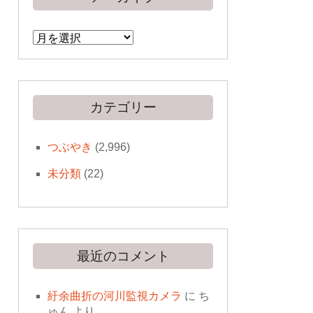
ア
ー
カ
イ
ブ
カテゴリー
つぶやき
(2,996)
未分類
(22)
最近のコメント
紆余曲折の河川監視カメラ
に
ち
ゅん
より