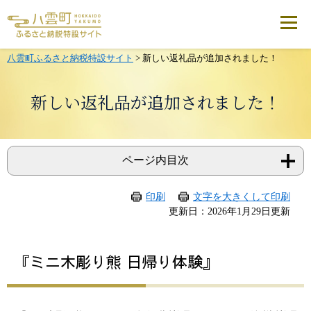
メ
ニ
ュ
ー
を
八雲町ふるさと納税特設サイト
>
新しい返礼品が追加されました！
飛
ば
し
新しい返礼品が追加されました！
て
本
文
へ
ページ内目次
印刷
文字を大きくして印刷
本
更新日：2026年1月29日更新
文
​『ミニ木彫り熊 日帰り体験』