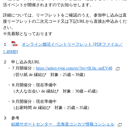
活イベントが開催されますのでお知らせします。
詳細については、リーフレットをご確認のうえ、参加申し込みは直
接リーフレットの二次元コード又は下記URLから直接お申込みくだ
さい。
※先着順となっております
１
オンライン婚活イベントリーフレット [PDFファイル／
1.48MB]
２ 申し込み先URL
・７月開催分：
https://select-type.com/ev/?ev=0L0u_upEV48
（切り紙 de 縁結び 対象：25歳～39歳）
・８月開催分：現在準備中
（大人な出会い de 縁結び 対象：30歳～45歳）
・９月開催分：現在準備中
（お家時間 de 縁結び 対象：25歳～35歳）
３ 参考
結婚サポートセンター 北海道コンカツ情報コンシェル