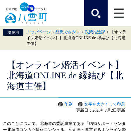
ペ
メ
ー
ニ
ジ
ュ
の
ー
先
を
頭
飛
トップページ
>
組織でさがす
>
政策推進課
>
【オンラ
で
ば
イン婚活イベント】北海道ONLINE de 縁結び【北海道
す。
し
主催】
て
本
文
本
へ
【オンライン婚活イベント】
文
北海道ONLINE de 縁結び【北
海道主催】
印刷
文字を大きくして印刷
更新日：2026年7月2日更新
このことについて、北海道の委託事業である「結婚サポートセンタ
ー北海道コンカツ情報コンシェル」が企画・運営するオンライン婚