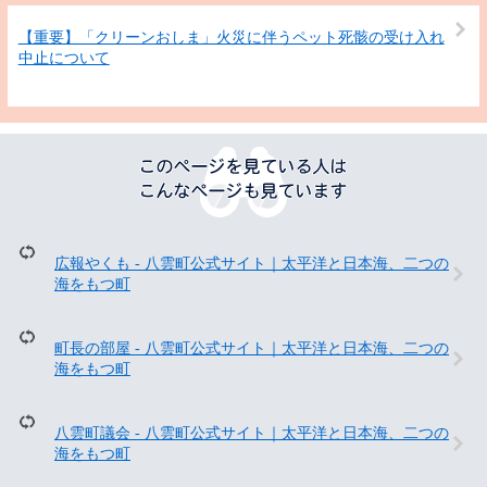
【重要】「クリーンおしま」火災に伴うペット死骸の受け入れ
中止について
こ
の
ペ
ー
ジ
を
広報やくも - 八雲町公式サイト｜太平洋と日本海、二つの
見
海をもつ町
て
い
る
町長の部屋 - 八雲町公式サイト｜太平洋と日本海、二つの
人
海をもつ町
は
こ
ん
八雲町議会 - 八雲町公式サイト｜太平洋と日本海、二つの
な
海をもつ町
ペ
ー