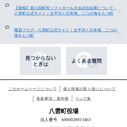
ジ
も
【速報】第21回町民ソフトボール大会試合結果について -
見
八雲町公式サイト｜太平洋と日本海、二つの海をもつ町
て
い
ま
職員ブログ - 八雲町公式サイト｜太平洋と日本海、二つの
す
海をもつ町
このホームページについて
個人情報の取り扱いについて
免責事項・著作権
リンク集
八雲町役場
法人番号 6000020013463