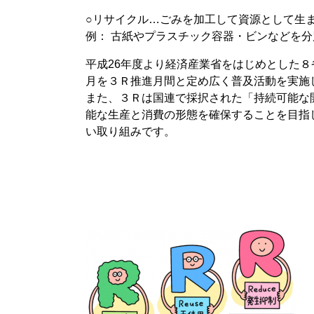
○リサイクル…ごみを加工して資源として生
例： 古紙やプラスチック容器・ビンなどを
平成26年度より経済産業省をはじめとした８
月を３Ｒ推進月間と定め広く普及活動を実施
また、３Ｒは国連で採択された「持続可能な
能な生産と消費の形態を確保することを目指
い取り組みです。