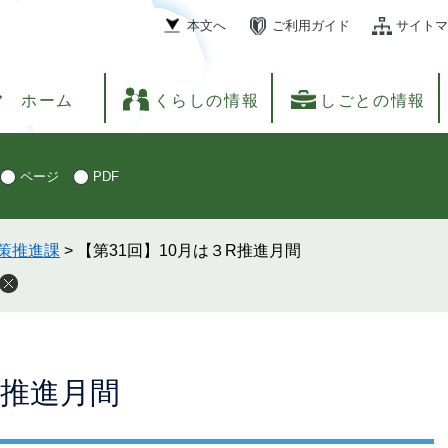
本文へ
ご利用ガイド
サイトマ
ホーム
くらしの情報
しごとの情報
ページ
PDF
策推進課
>
【第31回】10月は３R推進月間
R推進月間