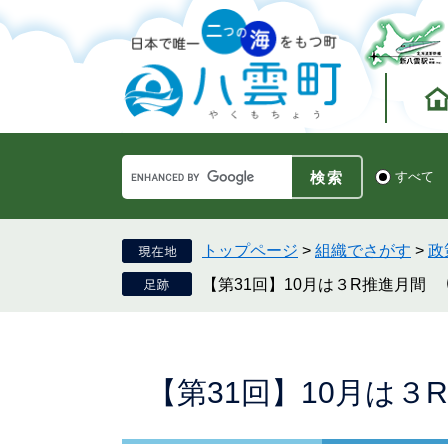
ペ
メ
ー
ニ
ジ
ュ
の
ー
先
を
頭
飛
で
ば
す。
し
Google
て
検
すべて
カ
索
本
ス
対
文
タ
象
へ
ム
トップページ
>
組織でさがす
>
政
検
【第31回】10月は３R推進月間
索
本
【第31回】10月は３
文