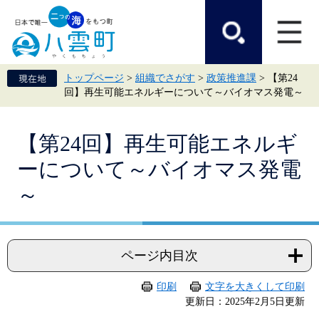
ペ
メ
ー
ニ
ジ
ュ
の
ー
先
を
頭
飛
トップページ
>
組織でさがす
>
政策推進課
>
【第24
で
ば
回】再生可能エネルギーについて～バイオマス発電～
す。
し
て
本
本
文
【第24回】再生可能エネルギ
文
へ
ーについて～バイオマス発電
～
ページ内目次
印刷
文字を大きくして印刷
更新日：2025年2月5日更新