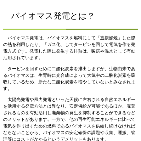
バイオマス発電とは？
バイオマス発電は、バイオマスを燃料にして「直接燃焼」した際
の熱を利用したり、「ガス化」してタービンを回して電気を作る発
電方式です。発電した際に発生する排熱は、暖房や温水として有効
活用されています。
タービンを回すために二酸化炭素を排出しますが、生物由来であ
るバイオマスは、生育時に光合成によって大気中の二酸化炭素を吸
収しているため、新たな二酸化炭素を増やしていないとみなされま
す。
太陽光発電や風力発電といった天候に左右される自然エネルギー
を活用する発電方法とは異なり、安定供給が可能であるほか、廃棄
されるものを有効活用し廃棄物の発生を抑制することができるなど
のメリットがあります。一方で、他の再生可能エネルギーに比べて
電気を作り出すための燃料であるバイオマスを供給し続けなければ
ならないことから、バイオマスの安定確保の課題や収集、運搬、管
理等にコストがかかるというデメリットもあります。