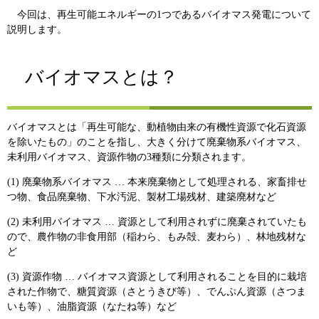
今回は、再生可能エネルギーの1つであるバイオマス発電について
説明します。
バイオマスとは？
バイオマスとは「再生可能な、動植物由来の有機性資源で化石資源
を除いたもの」のことを指し、大きく分けて廃棄物系バイオマス、
未利用バイオマス、資源作物の3種類に分類されます。
(1) 廃棄物系バイオマス … 本来廃棄物として処理される、家畜排せ
つ物、食品廃棄物、下水汚泥、製材工場残材、建築廃材など
(2) 未利用バイオマス … 資源として利用されずに廃棄されていたも
ので、農作物の非食用部（稲わら、もみ殻、麦わら）、林地残材な
ど
(3) 資源作物 … バイオマス資源として利用されることを目的に栽培
された作物で、糖質資源（さとうきび等）、でんぷん資源（さつま
いも等）、油脂資源（なたね等）など