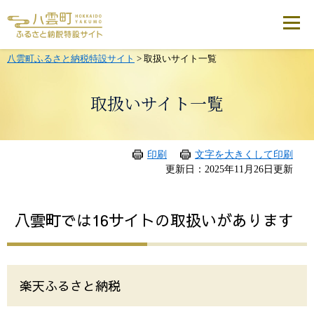
メ
ニ
ュ
ー
を
八雲町ふるさと納税特設サイト
>
取扱いサイト一覧
飛
ば
し
取扱いサイト一覧
て
本
文
へ
印刷
文字を大きくして印刷
本
更新日：2025年11月26日更新
文
八雲町では16サイトの取扱いがあります
楽天ふるさと納税