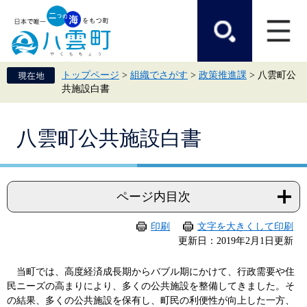
ペ
メ
ー
ニ
ジ
ュ
の
ー
先
を
頭
飛
トップページ
>
組織でさがす
>
政策推進課
>
八雲町公
で
ば
共施設白書
す。
し
て
本
本
文
八雲町公共施設白書
文
へ
ページ内目次
印刷
文字を大きくして印刷
更新日：2019年2月1日更新
当町では、高度経済成長期からバブル期にかけて、行政需要や住
民ニーズの高まりにより、多くの公共施設を整備してきました。そ
の結果、多くの公共施設を保有し、町民の利便性が向上した一方、