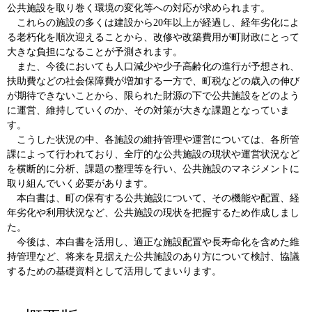
公共施設を取り巻く環境の変化等への対応が求められます。
これらの施設の多くは建設から20年以上が経過し、経年劣化によ
る老朽化を順次迎えることから、改修や改築費用が町財政にとって
大きな負担になることが予測されます。
また、今後においても人口減少や少子高齢化の進行が予想され、
扶助費などの社会保障費が増加する一方で、町税などの歳入の伸び
が期待できないことから、限られた財源の下で公共施設をどのよう
に運営、維持していくのか、その対策が大きな課題となっていま
す。
こうした状況の中、各施設の維持管理や運営については、各所管
課によって行われており、全庁的な公共施設の現状や運営状況など
を横断的に分析、課題の整理等を行い、公共施設のマネジメントに
取り組んでいく必要があります。
本白書は、町の保有する公共施設について、その機能や配置、経
年劣化や利用状況など、公共施設の現状を把握するため作成しまし
た。
今後は、本白書を活用し、適正な施設配置や長寿命化を含めた維
持管理など、将来を見据えた公共施設のあり方について検討、協議
するための基礎資料として活用してまいります。