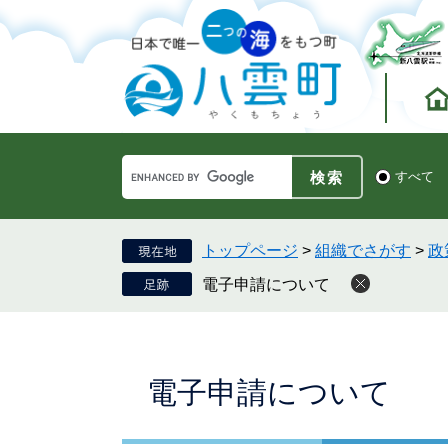
ペ
メ
ー
ニ
ジ
ュ
の
ー
先
を
頭
飛
で
ば
す。
し
Google
て
検
すべて
カ
索
本
ス
対
文
タ
象
へ
ム
トップページ
>
組織でさがす
>
政
検
電子申請について
索
本
電子申請について
文