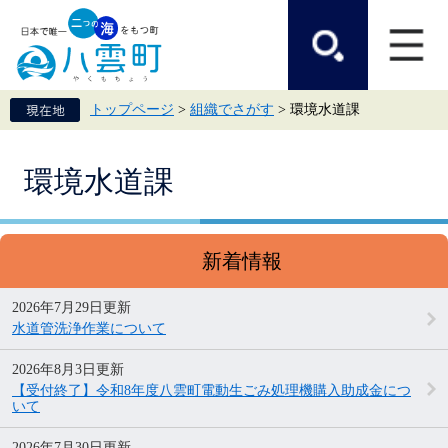
ペ
メ
ー
ニ
ジ
ュ
の
ー
先
を
頭
飛
トップページ
>
組織でさがす
>
環境水道課
で
ば
す。
し
て
本
本
環境水道課
文
文
へ
新着情報
2026年7月29日更新
水道管洗浄作業について
2026年8月3日更新
【受付終了】令和8年度八雲町電動生ごみ処理機購入助成金につ
いて
2026年7月30日更新