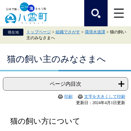
ペ
メ
ー
ニ
ジ
ュ
の
ー
先
を
頭
飛
トップページ
>
組織でさがす
>
環境水道課
>
猫の飼い
で
ば
主のみなさまへ
す。
し
て
本
本
文
猫の飼い主のみなさまへ
文
へ
ページ内目次
印刷
文字を大きくして印刷
更新日：2024年4月1日更新
猫の飼い方について