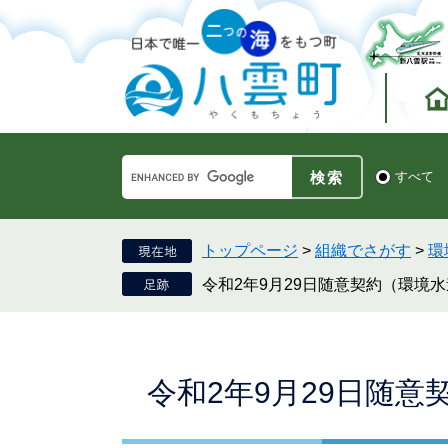
ペ
メ
ー
ニ
ジ
ュ
の
ー
先
を
頭
飛
で
ば
す。
し
Google
て
検
すべて
カ
索
本
ス
対
文
タ
象
へ
ム
トップページ
>
組織でさがす
>
環
検
令和2年9月29日随意契約（環境
索
本
令和2年9月29日随
文