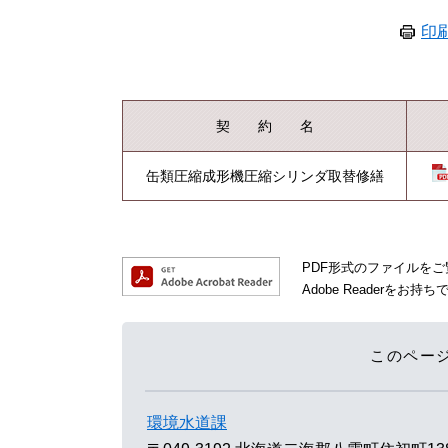
印
契 約 名
缶類圧縮成形機圧縮シリンダ取替修繕
PDF形式のファイルをご覧
Adobe Reader
このペー
環境水道課