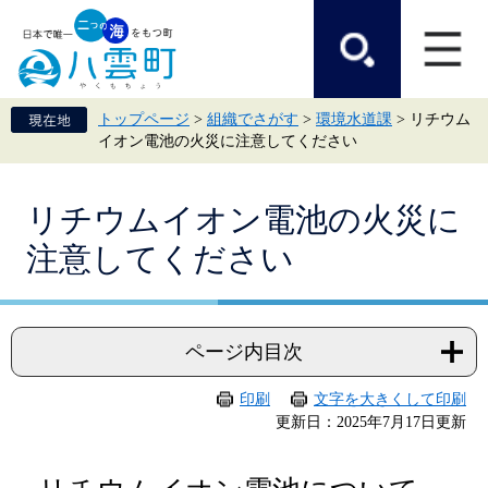
ペ
メ
ー
ニ
ジ
ュ
の
ー
先
を
頭
飛
トップページ
>
組織でさがす
>
環境水道課
>
リチウム
で
ば
イオン電池の火災に注意してください
す。
し
て
本
本
文
リチウムイオン電池の火災に
文
へ
注意してください
ページ内目次
印刷
文字を大きくして印刷
更新日：2025年7月17日更新