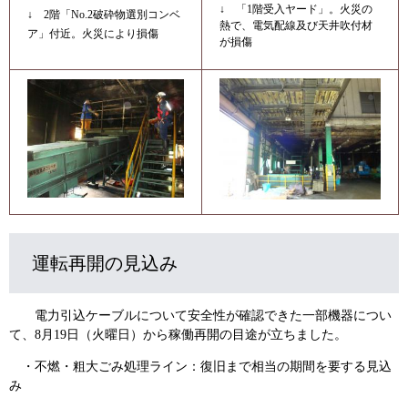
↓ 「1階受入ヤード」。火災の
↓ 2階「No.2破砕物選別コンベ
熱で、電気配線及び天井吹付材
ア」付近。火災により損傷
が損傷
運転再開の見込み
電力引込ケーブルについて安全性が確認できた一部機器につい
て、8月19日（火曜日）から稼働再開の目途が立ちました。
・不燃・粗大ごみ処理ライン：復旧まで相当の期間を要する見込
み