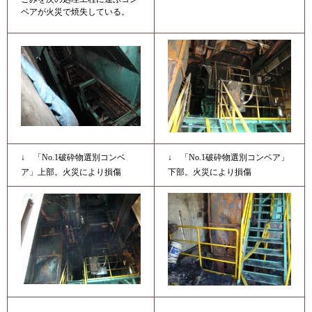
ベアが火災で焼失している。
↓ 「No.1破砕物選別コンベ
↓ 「No.1破砕物選別コンベア」
ア」上部。火災により損傷
下部。火災により損傷