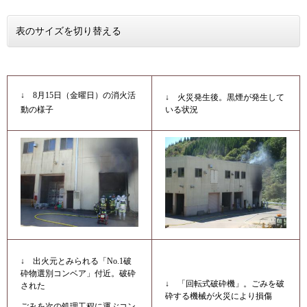
表のサイズを切り替える
↓ 8月15日（金曜日）の消火活
↓ 火災発生後。黒煙が発生して
いる状況
動の様子
↓ 出火元とみられる「No.1破
砕物選別コンベア」付近。破砕
↓ 「回転式破砕機」。ごみを破
された
砕する機械が火災により損傷
ごみを次の処理工程に運ぶコン