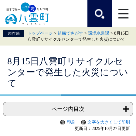
ペ
メ
ー
ニ
ジ
ュ
の
ー
先
を
頭
飛
トップページ
>
組織でさがす
>
環境水道課
>
8月15日
で
ば
八雲町リサイクルセンターで発生した火災について
す。
し
て
本
本
文
8月15日八雲町リサイクルセ
文
へ
ンターで発生した火災につい
て
ページ内目次
印刷
文字を大きくして印刷
更新日：2025年10月27日更新