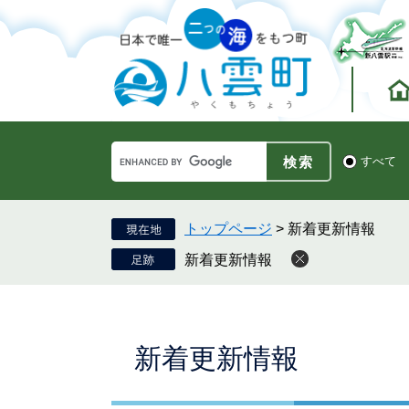
ペ
メ
ー
ニ
ジ
ュ
の
ー
先
を
頭
飛
で
ば
す。
し
Google
て
検
すべて
カ
索
本
ス
対
文
タ
象
へ
ム
トップページ
>
新着更新情報
検
新着更新情報
索
本
新着更新情報
文