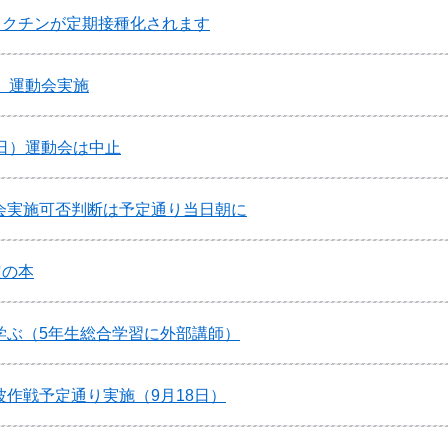
ワクチンが定期接種化されます
、運動会実施
日）運動会は中止
会実施可否判断は予定通り当日朝に
定の本
学ぶ（5年生総合学習に外部講師）
作戦予定通り実施（9月18日）