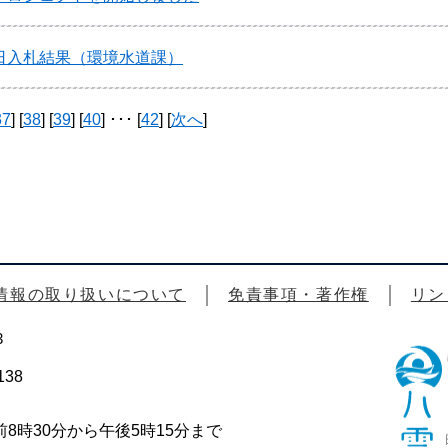
日入札結果（環境水道課）
37
] [
38
] [
39
] [
40
] ･･･ [
42
] [
次へ
]
情報の取り扱いについて
免責事項・著作権
リン
3
38
時30分から午後5時15分まで