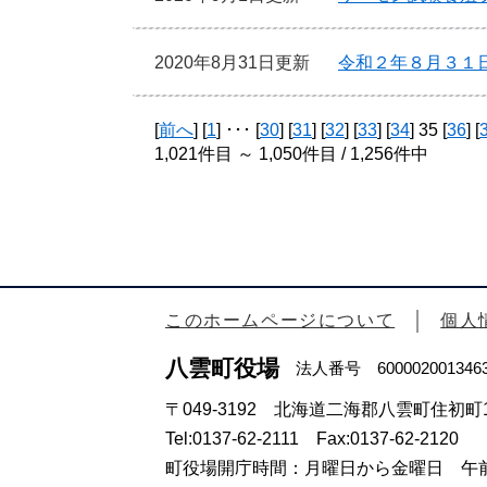
2020年8月31日更新
令和２年８月３１
[
前へ
] [
1
] ･･･ [
30
] [
31
] [
32
] [
33
] [
34
] 35 [
36
] [
1,021件目 ～ 1,050件目 / 1,256件中
このホームページについて
個人
八雲町役場
法人番号 600002001346
〒049-3192 北海道二海郡八雲町住初町1
Tel:0137-62-2111 Fax:0137-62-2120
町役場開庁時間：月曜日から金曜日 午前8