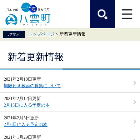
ペ
メ
ー
ニ
ジ
ュ
の
ー
先
を
頭
飛
トップページ
>
新着更新情報
で
ば
す。
し
て
本
本
新着更新情報
文
文
へ
2021年2月18日更新
期限付き教諭の募集について
2021年2月12日更新
2月13日に入る予定の本
2021年2月5日更新
2月6日に入る予定の本
2021年1月29日更新