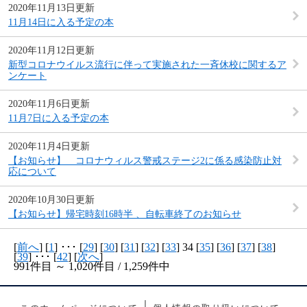
2020年11月13日更新
11月14日に入る予定の本
2020年11月12日更新
新型コロナウイルス流行に伴って実施された一斉休校に関するア
ンケート
2020年11月6日更新
11月7日に入る予定の本
2020年11月4日更新
【お知らせ】 コロナウィルス警戒ステージ2に係る感染防止対
応について
2020年10月30日更新
【お知らせ】帰宅時刻16時半 、自転車終了のお知らせ
[
前へ
] [
1
] ･･･ [
29
] [
30
] [
31
] [
32
] [
33
] 34 [
35
] [
36
] [
37
] [
38
]
[
39
] ･･･ [
42
] [
次へ
]
991件目 ～ 1,020件目 / 1,259件中