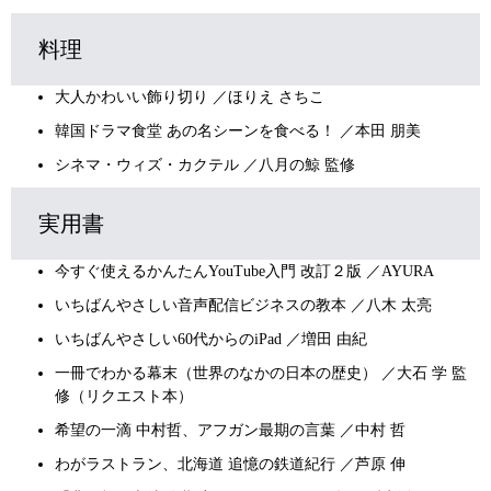
料理
大人かわいい飾り切り ／ほりえ さちこ
韓国ドラマ食堂 あの名シーンを食べる！ ／本田 朋美
シネマ・ウィズ・カクテル ／八月の鯨 監修
実用書
今すぐ使えるかんたんYouTube入門 改訂２版 ／AYURA
いちばんやさしい音声配信ビジネスの教本 ／八木 太亮
いちばんやさしい60代からのiPad ／増田 由紀
一冊でわかる幕末（世界のなかの日本の歴史） ／大石 学 監
修（リクエスト本）
希望の一滴 中村哲、アフガン最期の言葉 ／中村 哲
わがラストラン、北海道 追憶の鉄道紀行 ／芦原 伸