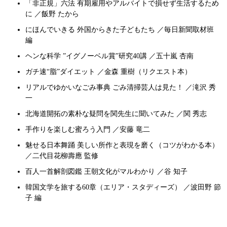
「非正規」六法 有期雇用やアルバイトで損せず生活するため
に ／飯野 たから
にほんでいきる 外国からきた子どもたち ／毎日新聞取材班
編
ヘンな科学 ”イグノーベル賞”研究40講 ／五十嵐 杏南
ガチ速“脂”ダイエット ／金森 重樹（リクエスト本）
リアルでゆかいなごみ事典 ごみ清掃芸人は見た！ ／滝沢 秀
一
北海道開拓の素朴な疑問を関先生に聞いてみた ／関 秀志
手作りを楽しむ蜜ろう入門 ／安藤 竜二
魅せる日本舞踊 美しい所作と表現を磨く（コツがわかる本）
／二代目花柳壽應 監修
百人一首解剖図鑑 王朝文化がマルわかり ／谷 知子
韓国文学を旅する60章（エリア・スタディーズ） ／波田野 節
子 編