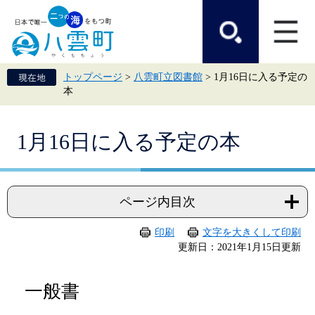
ペ
メ
ー
ニ
ジ
ュ
の
ー
先
を
頭
飛
トップページ
>
八雲町立図書館
>
1月16日に入る予定の
で
ば
本
す。
し
て
本
本
文
1月16日に入る予定の本
文
へ
ページ内目次
印刷
文字を大きくして印刷
更新日：2021年1月15日更新
一般書