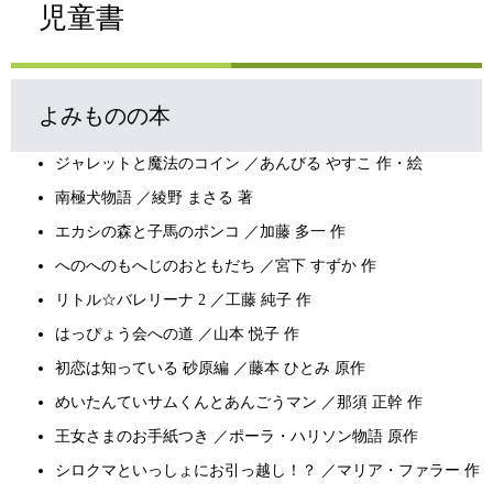
児童書
よみものの本
ジャレットと魔法のコイン ／あんびる やすこ 作・絵
南極犬物語 ／綾野 まさる 著
エカシの森と子馬のポンコ ／加藤 多一 作
へのへのもへじのおともだち ／宮下 すずか 作
リトル☆バレリーナ 2 ／工藤 純子 作
はっぴょう会への道 ／山本 悦子 作
初恋は知っている 砂原編 ／藤本 ひとみ 原作
めいたんていサムくんとあんごうマン ／那須 正幹 作
王女さまのお手紙つき ／ポーラ・ハリソン物語 原作
シロクマといっしょにお引っ越し！？ ／マリア・ファラー 作