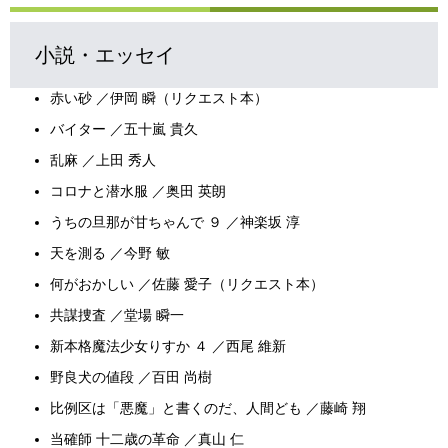
小説・エッセイ
赤い砂 ／伊岡 瞬（リクエスト本）
バイター ／五十嵐 貴久
乱麻 ／上田 秀人
コロナと潜水服 ／奥田 英朗
うちの旦那が甘ちゃんで ９ ／神楽坂 淳
天を測る ／今野 敏
何がおかしい ／佐藤 愛子（リクエスト本）
共謀捜査 ／堂場 瞬一
新本格魔法少女りすか ４ ／西尾 維新
野良犬の値段 ／百田 尚樹
比例区は「悪魔」と書くのだ、人間ども ／藤崎 翔
当確師 十二歳の革命 ／真山 仁