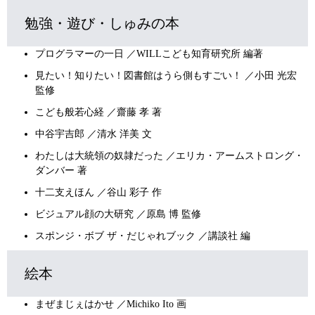
勉強・遊び・しゅみの本
プログラマーの一日 ／WILLこども知育研究所 編著
見たい！知りたい！図書館はうら側もすごい！ ／小田 光宏
監修
こども般若心経 ／齋藤 孝 著
中谷宇吉郎 ／清水 洋美 文
わたしは大統領の奴隷だった ／エリカ・アームストロング・
ダンバー 著
十二支えほん ／谷山 彩子 作
ビジュアル顔の大研究 ／原島 博 監修
スポンジ・ボブ ザ・だじゃれブック ／講談社 編
絵本
まぜまじぇはかせ ／Michiko Ito 画