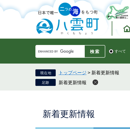
ペ
メ
ー
ニ
ジ
ュ
の
ー
先
を
頭
飛
で
ば
す。
し
Google
て
検
すべて
カ
索
本
ス
対
文
タ
象
へ
ム
トップページ
>
新着更新情報
検
新着更新情報
索
本
新着更新情報
文