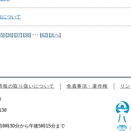
集について
35
] [
36
] [
37
] [
38
] ･･･ [
42
] [
次へ
]
情報の取り扱いについて
免責事項・著作権
リン
3
38
時30分から午後5時15分まで