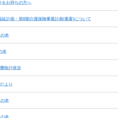
ラをお持ちの方へ
祉計画・第8期介護保険事業計画(素案)について
定の本
の本
際費執行状況
食だより
定の本
定の本