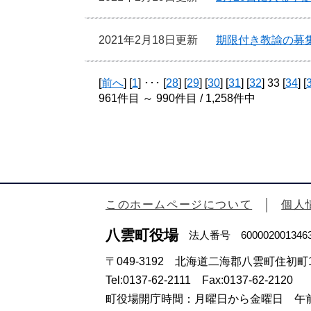
2021年2月18日更新
期限付き教諭の募
[
前へ
] [
1
] ･･･ [
28
] [
29
] [
30
] [
31
] [
32
] 33 [
34
] [
961件目 ～ 990件目 / 1,258件中
このホームページについて
個人
八雲町役場
法人番号 600002001346
〒049-3192 北海道二海郡八雲町住初町1
Tel:0137-62-2111 Fax:0137-62-2120
町役場開庁時間：月曜日から金曜日 午前8