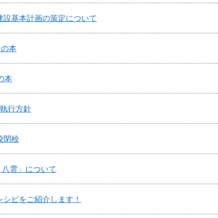
建設基本計画の策定について
定の本
の本
政執行方針
校閉校
 八雲」について
レシピをご紹介します！