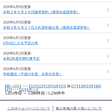
2020年6月9日更新
令和２年５月２８日随意契約（環境水道課所管）
2020年6月9日更新
令和２年５月２７日入札契約後公表（環境水道課所管）
2020年6月5日更新
6月6日に入る予定の本
2020年6月2日更新
令和2年度年間行事予定
2020年6月2日更新
学校通信（平成31年度 令和元年度）
[
前へ
] [
1
] ･･･ [
31
] [
32
] [
33
] [
34
] [
35
] 36 [
37
] [
38
] [
39
] [
40
]
[
41
] ･･･ [
42
] [
次へ
]
1,051件目 ～ 1,080件目 / 1,256件中
このホームページについて
個人情報の取り扱いについて