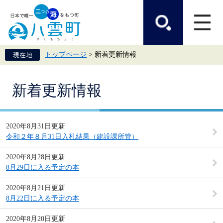
ペ
メ
ー
ニ
ジ
ュ
の
ー
先
を
頭
飛
トップページ
>
新着更新情報
で
ば
す。
し
て
本
本
新着更新情報
文
文
へ
2020年8月31日更新
令和２年８月31日入札結果（建設課所管）
2020年8月28日更新
8月29日に入る予定の本
2020年8月21日更新
8月22日に入る予定の本
2020年8月20日更新