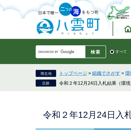
ペ
メ
ー
ニ
ジ
ュ
の
ー
先
を
頭
飛
で
ば
す。
し
Google
て
検
すべて
カ
索
本
ス
対
文
タ
象
へ
ム
トップページ
>
組織でさがす
>
環
検
令和２年12月24日入札結果（環
索
本
令和２年12月24日
文