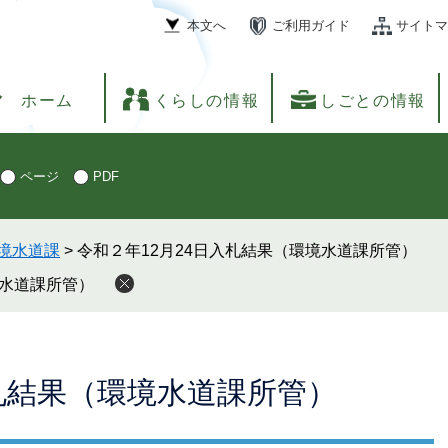
本文へ
ご利用ガイド
サイトマ
ホーム
くらしの情報
しごとの情報
ページ
PDF
境水道課
>
令和２年12月24日入札結果（環境水道課所管）
境水道課所管）
入札結果（環境水道課所管）