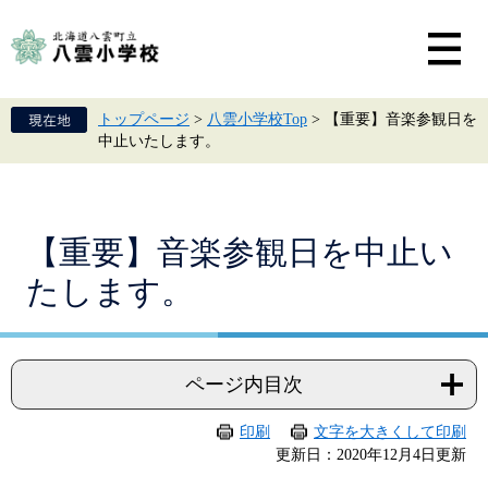
ペ
メ
ー
ニ
ジ
ュ
の
ー
先
を
頭
飛
トップページ
>
八雲小学校Top
>
【重要】音楽参観日を
で
ば
中止いたします。
す。
し
て
本
文
へ
本
【重要】音楽参観日を中止い
文
たします。
ページ内目次
印刷
文字を大きくして印刷
更新日：2020年12月4日更新