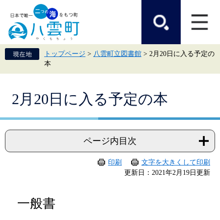
ペ
メ
ー
ニ
ジ
ュ
の
ー
先
を
頭
飛
トップページ
>
八雲町立図書館
>
2月20日に入る予定の
で
ば
本
す。
し
て
本
本
文
2月20日に入る予定の本
文
へ
ページ内目次
印刷
文字を大きくして印刷
更新日：2021年2月19日更新
一般書