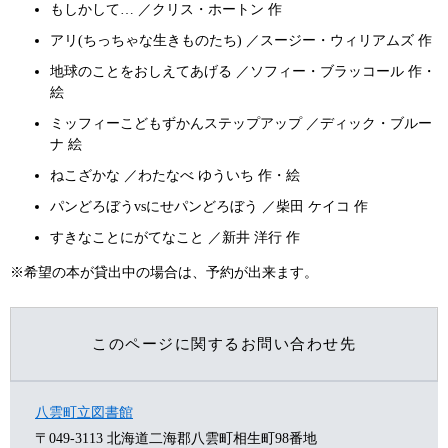
もしかして… ／クリス・ホートン 作
アリ(ちっちゃな生きものたち) ／スージー・ウィリアムズ 作
地球のことをおしえてあげる ／ソフィー・ブラッコール 作・
絵
ミッフィーこどもずかんステップアップ ／ディック・ブルー
ナ 絵
ねこざかな ／わたなべ ゆういち 作・絵
パンどろぼうvsにせパンどろぼう ／柴田 ケイコ 作
すきなことにがてなこと ／新井 洋行 作
※希望の本が貸出中の場合は、予約が出来ます。
このページに関するお問い合わせ先
八雲町立図書館
〒049-3113
北海道二海郡八雲町相生町98番地