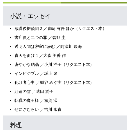
小説・エッセイ
放課後探偵団 2 ／青崎 有吾 ほか（リクエスト本）
書店員と二つの罪 ／碧野 圭
透明人間は密室に潜む ／阿津川 辰海
青天を衝け 1 ／大森 美香 作
密やかな結晶 ／小川 洋子（リクエスト本）
インビジブル ／坂上 泉
化け者心中 ／蝉谷 めぐ実（リクエスト本）
紅蓮の雪 ／遠田 潤子
転職の魔王様 ／額賀 澪
ぜにざむらい ／吉川 永青
料理