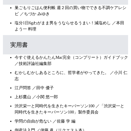
巣ごもりごはん便利帳 週２回の買い物でできる不調ケアレシ
ピ ／ちづか みゆき
塩分1日6gわがまま男をうならせるうまい！減塩めし ／本田
よう一 料理
実用書
今すぐ使えるかんたんMac完全（コンプリート）ガイドブック
／技術評論社編集部
むかしむかしあるところに、哲学者がやってきた。 ／小川 仁
志
江戸問答 ／田中 優子
上杉鷹山 ／小関 悠一郎
渋沢栄一と同時代を生きたキーパーソン100 ／「渋沢栄一と
同時代を生きたキーパーソン100」製作委員会
学問の自由が危ない ／佐藤 学 編
倒産法入門 ／伊藤 眞（リクエスト本）