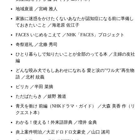
地域衰退 ／宮崎 雅人
家族に迷惑をかけたくないあなたが認知症になる前に準備し
ておきたいこと ／海老原 佐江子
FACES いじめをこえて ／NHK「FACES」プロジェクト
奇祭巡礼 ／北條 秀司
ひとり暮らしで知りたいことが全部のってる本 ／主婦の友社
編
どんな咬み犬でもしあわせになれる 愛と涙の”ワル犬”再生物
語 ／北村 紋義
ピリカ ／半田 菜摘
ただばたらき ／嬉野 雅道
青天を衝け 前編（NHKドラマ・ガイド） ／大森 美香 作（リ
クエスト本）
わかる！使える！外来語辞典 ／増井 金典
炎上案件明治／大正ドロドロ文豪史 ／山口 謠司